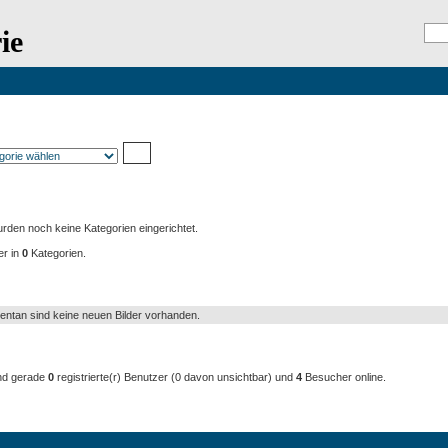
ie
Registrierung
E
egorien
rden noch keine Kategorien eingerichtet.
er in
0
Kategorien.
e Bilder
ntan sind keine neuen Bilder vorhanden.
Zeit aktive Benutzer: 4
nd gerade
0
registrierte(r) Benutzer (0 davon unsichtbar) und
4
Besucher online.