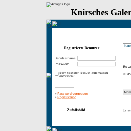
Knirsches Galer
Registrierte Benutzer
Benutzername:
Kat
Passwort:
Es wu
Beim nächsten Besuch automatisch
0
Bild
anmelden?
Neu
Mome
»
Password vergessen
»
Registrierung
Zur 
Zufallsbild
Es si