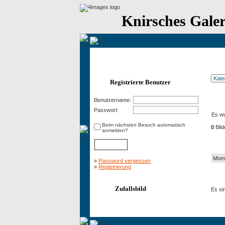
Knirsches Galer
Registrierte Benutzer
Benutzername:
Kat
Passwort:
Es wu
Beim nächsten Besuch automatisch
0
Bild
anmelden?
Neu
Mome
»
Password vergessen
»
Registrierung
Zur 
Zufallsbild
Es si