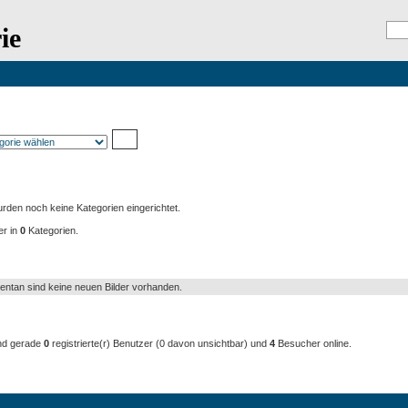
ie
Registrierung
E
egorien
rden noch keine Kategorien eingerichtet.
er in
0
Kategorien.
e Bilder
ntan sind keine neuen Bilder vorhanden.
Zeit aktive Benutzer: 4
nd gerade
0
registrierte(r) Benutzer (0 davon unsichtbar) und
4
Besucher online.