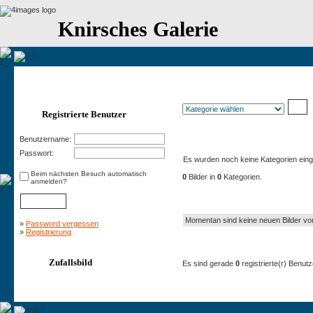
Knirsches Galerie
Registrierte Benutzer
Benutzername:
Kategorien
Passwort:
Es wurden noch keine Kategorien einge
Beim nächsten Besuch automatisch
0
Bilder in
0
Kategorien.
anmelden?
Neue Bilder
Momentan sind keine neuen Bilder vo
»
Password vergessen
»
Registrierung
Zur Zeit aktive Benutzer: 4
Zufallsbild
Es sind gerade
0
registrierte(r) Benut