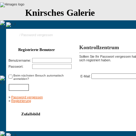
Knirsches Galerie
Home
/ Password vergessen
Kontrollzentrum
Registrierte Benutzer
Sollten Sie Ihr Passwort vergessen hab
sich registriert haben.
Benutzername:
Password vergessen
Passwort:
Beim nächsten Besuch automatisch
E-Mail:
anmelden?
»
Password vergessen
»
Registrierung
Zufallsbild