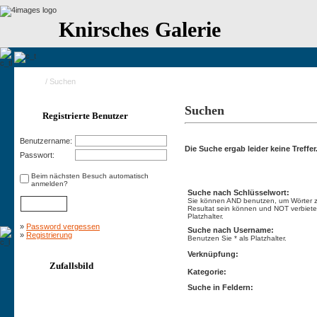
Knirsches Galerie
Home
/ Suchen
Suchen
Registrierte Benutzer
Benutzername:
Die Suche ergab leider keine Treffer
Passwort:
Suchen
Beim nächsten Besuch automatisch
anmelden?
Suche nach Schlüsselwort:
Sie können AND benutzen, um Wörter zu
Resultat sein können und NOT verbietet
Platzhalter.
»
Password vergessen
Suche nach Username:
»
Registrierung
Benutzen Sie * als Platzhalter.
Verknüpfung:
Zufallsbild
Kategorie:
Suche in Feldern: