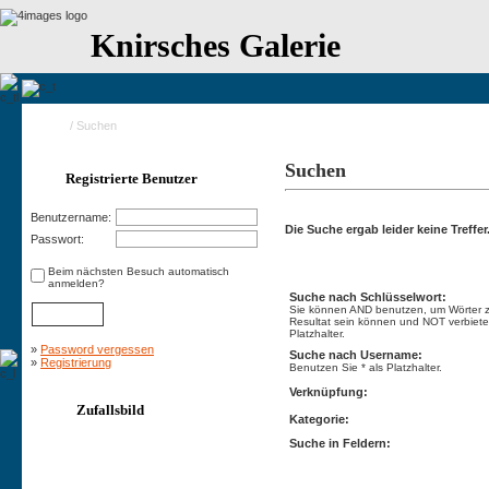
Knirsches Galerie
Home
/ Suchen
Suchen
Registrierte Benutzer
Benutzername:
Die Suche ergab leider keine Treffer
Passwort:
Suchen
Beim nächsten Besuch automatisch
anmelden?
Suche nach Schlüsselwort:
Sie können AND benutzen, um Wörter zu
Resultat sein können und NOT verbietet
Platzhalter.
»
Password vergessen
Suche nach Username:
»
Registrierung
Benutzen Sie * als Platzhalter.
Verknüpfung:
Zufallsbild
Kategorie:
Suche in Feldern: