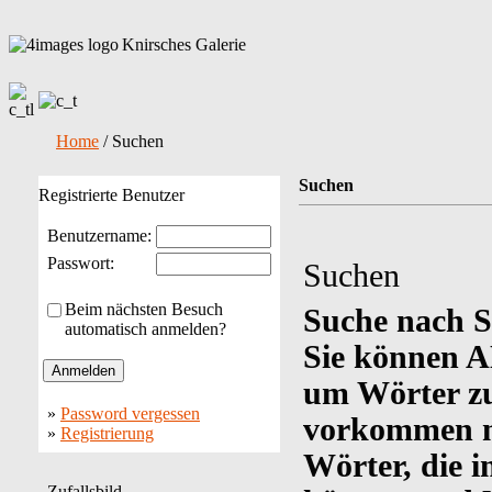
Knirsches Galerie
Home
/ Suchen
Suchen
Registrierte Benutzer
Benutzername:
Passwort:
Suchen
Beim nächsten Besuch
Suche nach S
automatisch anmelden?
Sie können 
um Wörter zu 
»
Password vergessen
vorkommen m
»
Registrierung
Wörter, die i
Zufallsbild