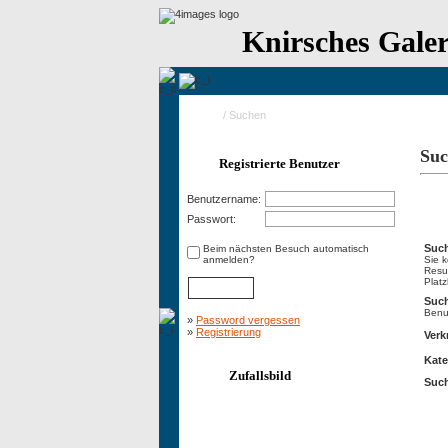
Knirsches Galer
Home
/ Suchen
Suc
Registrierte Benutzer
Benutzername:
Suc
Passwort:
Such
Beim nächsten Besuch automatisch
anmelden?
Sie 
Resu
Platz
Suc
Benut
»
Password vergessen
»
Registrierung
Verk
Kate
Zufallsbild
Such