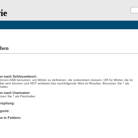
ie
Registrierung
E
hen
hen
e nach Schlüsselwort:
können AND benutzen, um Wörter zu definieren, die vorkommen müssen, OR für Wörter, die im
ltat sein können und NOT verbietet das nachfolgende Wort im Resultat. Benutzen Sie * als
halter.
he nach Username:
zen Sie * als Platzhalter.
nüpfung:
gorie:
e in Feldern: