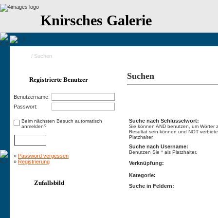
Knirsches Galerie
Home
/ Suchen
Suchen
Registrierte Benutzer
Benutzername:
Suchen
Passwort:
Suche nach Schlüsselwort:
Beim nächsten Besuch automatisch
anmelden?
Sie können AND benutzen, um Wörter zu
Resultat sein können und NOT verbietet
Platzhalter.
Suche nach Username:
Benutzen Sie * als Platzhalter.
»
Password vergessen
»
Registrierung
Verknüpfung:
Kategorie:
Zufallsbild
Suche in Feldern: