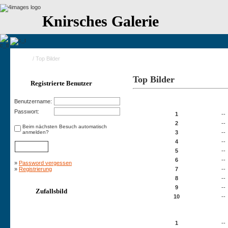
Knirsches Galerie
Home
/ Top Bilder
Top Bilder
Registrierte Benutzer
10 Bilder mit der höchsten Bew
Benutzername:
Passwort:
1
--
2
--
Beim nächsten Besuch automatisch
anmelden?
3
--
4
--
5
--
6
--
»
Password vergessen
»
Registrierung
7
--
8
--
9
--
Zufallsbild
10
--
10 Bilder mit den meisten Bewe
1
--