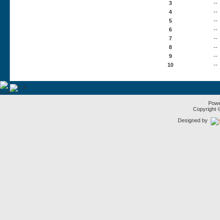
3
--
4
--
5
--
6
--
7
--
8
--
9
--
10
--
Pow
Copyright
Designed by