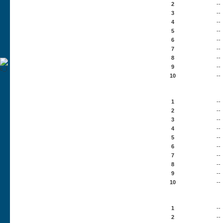
2
--
3
--
4
--
5
--
6
--
7
--
8
--
9
--
10
--
Die 10 Bilder mit den meisten Hi
1
--
2
--
3
--
4
--
5
--
6
--
7
--
8
--
9
--
10
--
10 Bilder mit den meisten Down
1
--
2
--