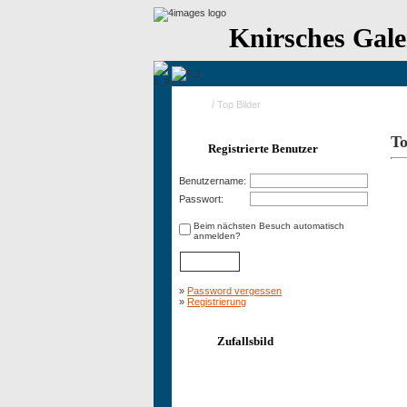
Knirsches Gale
Home
/ Top Bilder
To
Registrierte Benutzer
10
Benutzername:
Passwort:
Beim nächsten Besuch automatisch
anmelden?
»
Password vergessen
»
Registrierung
Zufallsbild
10