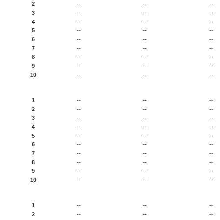
2
--
--
--
3
--
--
--
4
--
--
--
5
--
--
--
6
--
--
--
7
--
--
--
8
--
--
--
9
--
--
--
10
--
--
--
e 10 Bilder mit den meisten Hits
1
--
--
--
2
--
--
--
3
--
--
--
4
--
--
--
5
--
--
--
6
--
--
--
7
--
--
--
8
--
--
--
9
--
--
--
10
--
--
--
 Bilder mit den meisten Downloads
1
--
--
--
2
--
--
--