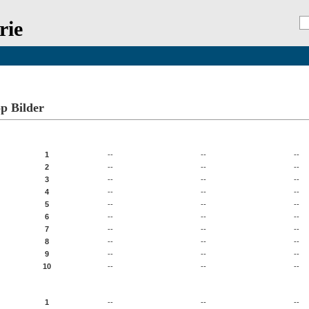
rie
Registrierung
p Bilder
 Bilder mit der höchsten Bewertung
1
--
--
--
2
--
--
--
3
--
--
--
4
--
--
--
5
--
--
--
6
--
--
--
7
--
--
--
8
--
--
--
9
--
--
--
10
--
--
--
 Bilder mit den meisten Bewertungen
1
--
--
--